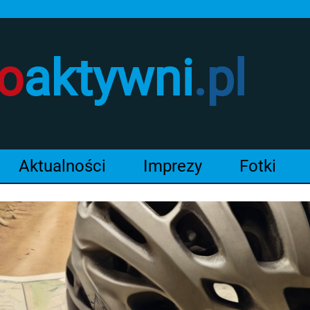
o
aktywni
.pl
Aktualności
Imprezy
Fotki