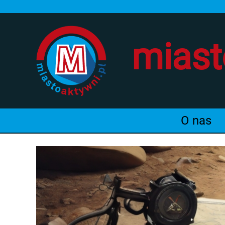
miast
O nas