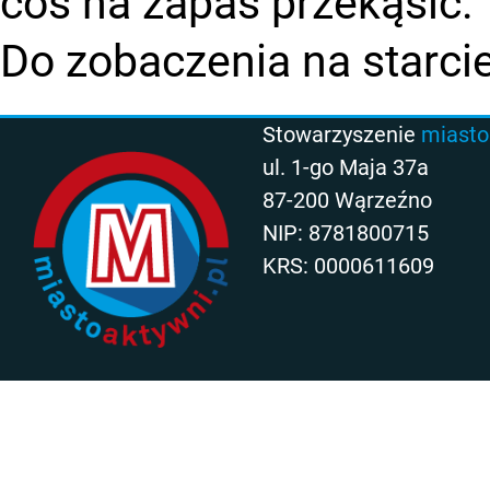
coś na zapas przekąsić.
Do zobaczenia na starcie
Stowarzyszenie
miasto
ul. 1-go Maja 37a
87-200 Wąrzeźno
NIP: 8781800715
KRS: 0000611609