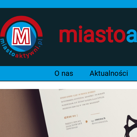
miasto
a
O nas
Aktualności