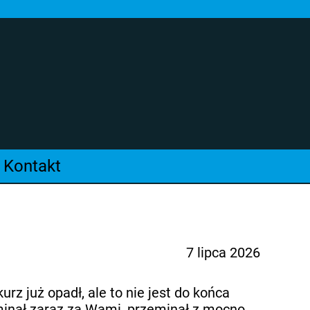
Kontakt
7 lipca 2026
rz już opadł, ale to nie jest do końca
minął zaraz za Wami, przeminął z mocno