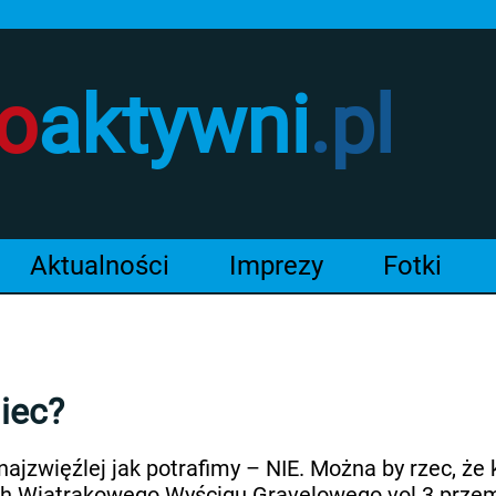
o
aktywni
.pl
Aktualności
Imprezy
Fotki
niec?
jzwięźlej jak potrafimy – NIE. Można by rzec, że ku
sach Wiatrakowego Wyścigu Gravelowego vol.3 prze