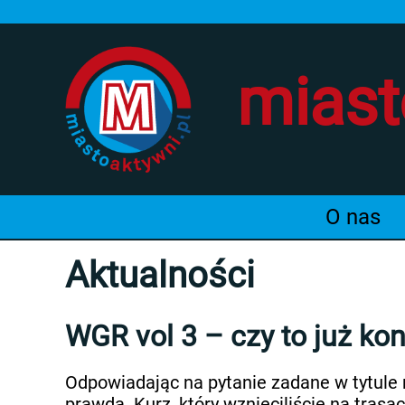
miast
O nas
Aktualności
WGR vol 3 – czy to już ko
Odpowiadając na pytanie zadane w tytule na
prawda. Kurz, który wznieciliście na tra