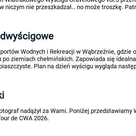
 niczym nie przeszkadzał… no może troszkę. Patr
edwyścigowe
Sportów Wodnych i Rekreacji w Wąbrzeźnie, gdzie o
u po ziemiach chełmińskich. Zapowiada się idealna
 piaszczyste. Plan na dzień wyścigu wygląda następ
i
wo fotograf nadążył za Wami. Poniżej przedstawiam
 Tour de CWA 2026.