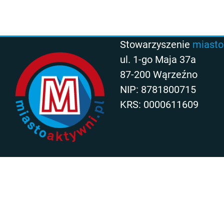
Stowarzyszenie
miasto
ul. 1-go Maja 37a
87-200 Wąrzeźno
NIP: 8781800715
KRS: 0000611609